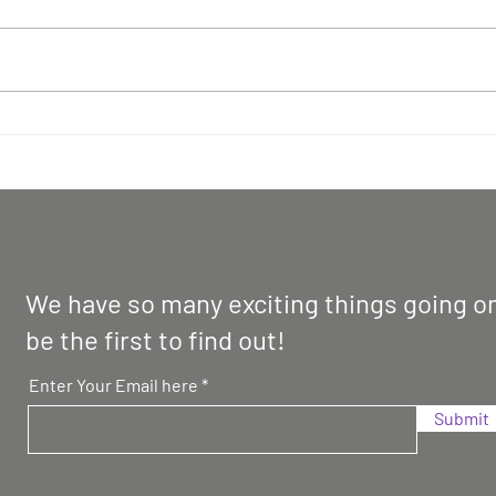
Mantra Band, Nita Thapa
The 
Magar-Winner of Voice of
Cent
Nepal Season 7- Press Meet &
teams
Nepal's National Artists
brun
Welcome Programme at
Offi
Magar Bhawan, Farnborough,
House
on 23rd July 2026 in pictures!
2026 
We have so many exciting things going on
be the first to find out!
Enter Your Email here
Submit