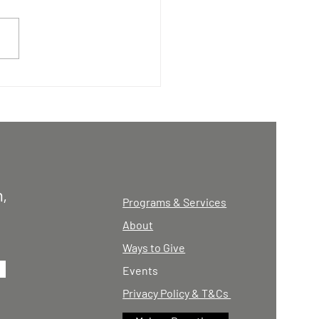
Magar Association UK
ral Committee and its
 participated in a
ch event at the Garrison
cers' Mess, Government
, Aldershot, on 4th April
in pictures...
,
Programs & Services
About
Ways to Give
Events
Privacy Policy & T&Cs