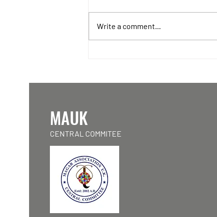
Write a comment...
18th Nepali Open Concert in
pictures: Mantra Band live in
the UK, Nita Thapa Magar-
Winner of the Voice of Nepal
Season 7 and other Nepal's
National Artists'
MAUK
performances!
CENTRAL COMMITEE