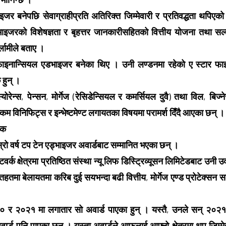
ाइजर बनेपछि सेवाग्राहीप्रति अतिरिक्त जिम्मेवारी र प्रतिवद्धता थपिएको
 एडभाइजरको विशेषज्ञता र बृहत्तर जानकारीसहितको वित्तीय योजना तथा सल
्लामीले बताए ।
 फाइनान्सियल एडभाइजर बनेका थिए । उनी लण्डनमा रहेको ए स्टार फाइ
 हुन् ।
योरेन्स, पेन्सन, मोर्गेज (रेसिडेन्सियल र कमर्सियल दुवै) तथा विल, बिज्ने
न्कम विनिफिट्स र इन्भेष्टमेण्ट लगायतका विषयमा परामर्श दिँदै आएका छन् ।
िक
स्रो वर्ष टप टेन एड्भाइजर अवार्डबाट सम्मानित भएका छन् ।
्क क्षेत्रमा प्रतिष्ठित संस्था न्यू लिफ डिस्ट्रिव्यूसन लिमिटेडबाट उनी उक
तहतमा बेलायतमा करिब दुई सयभन्दा बढी वित्तीय, मोर्गेज एण्ड प्रोटेक्सन स
० र २०२१ मा लगातार सो अवार्ड पाएका हुन् । यस्तै, उनले सन् २०२१ क
ार्ड पनि पाएका छन् । यस्ता अवार्डले आफूलाई आफ्नो क्षेत्रमा थप जिम्मेव