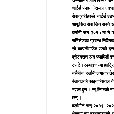
चार्टर्ड फाइनान्सियल एडभ
सेवाग्राहीहरुले चार्टर्ड
आफूसित सेवा लिन सक्ने दर
दर्लामी सन् २०१५ मा नै
सर्भिसेजका प्रबन्ध निर्देशक
सो कम्पनीमार्फत उनले इन्स्
प्रोटेक्सन एण्ड फ्यामिली इ
टप टेन एडभाइजरमा ह्याट्र
यसैबीच, दर्लामी लगातार ते
बेलायतको फाइनान्सियल नेटवर
भएका हुन् । न्यू लिफको मा
छन् ।
दर्लामीले सन् २०१९, २०२
क्षेत्रमा टप एडभाइजरको अव